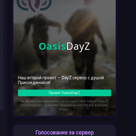
Oasis
DayZ
Наш второй проект — DayZ сервер с душой.
Присоединяйся!
Проект OasisDayZ
Не является рекламой (от создателей OasisProject)
Необходимо наличие официальной Steam версии
игры.
Голосование за сервер