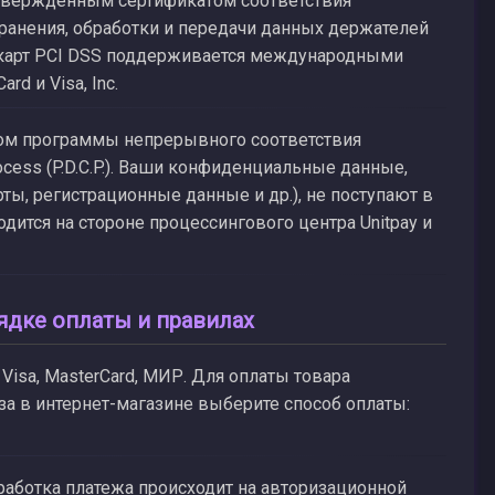
дтвержденным сертификатом соответствия
хранения, обработки и передачи данных держателей
х карт PCI DSS поддерживается международными
d и Visa, Inc.
иком программы непрерывного соответствия
rocess (P.D.C.P.). Ваши конфиденциальные данные,
ы, регистрационные данные и др.), не поступают в
дится на стороне процессингового центра Unitpay и
ядке оплаты и правилах
Visa, MasterCard, МИР. Для оплаты товара
а в интернет-магазине выберите способ оплаты:
бработка платежа происходит на авторизационной