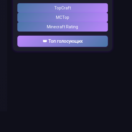
TopCraft
MCTop
Minecraft Rating
👑 Топ голосующих